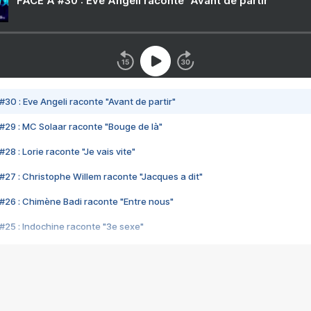
FACE A #30 : Eve Angeli raconte "Avant de partir"
#30 : Eve Angeli raconte "Avant de partir"
#29 : MC Solaar raconte "Bouge de là"
28 : Lorie raconte "Je vais vite"
#27 : Christophe Willem raconte "Jacques a dit"
#26 : Chimène Badi raconte "Entre nous"
#25 : Indochine raconte "3e sexe"
#24 : Zaho raconte "C'est chelou"
#23 : Patrick Bruel raconte "Au café des délices"
#22 : Kyo raconte "Le chemin"