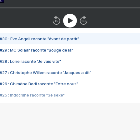
#30 : Eve Angeli raconte "Avant de partir"
#29 : MC Solaar raconte "Bouge de là"
28 : Lorie raconte "Je vais vite"
#27 : Christophe Willem raconte "Jacques a dit"
#26 : Chimène Badi raconte "Entre nous"
#25 : Indochine raconte "3e sexe"
#24 : Zaho raconte "C'est chelou"
#23 : Patrick Bruel raconte "Au café des délices"
#22 : Kyo raconte "Le chemin"