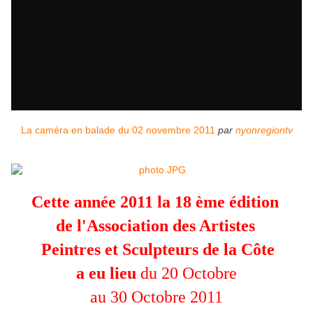
La caméra en balade du 02 novembre 2011
par
nyonregiontv
Cette année 2011 la 18 ème édition
de l'Association des Artistes
Peintres et Sculpteurs de la Côte
a eu lieu
du 20 Octobre
au 30 Octobre 2011