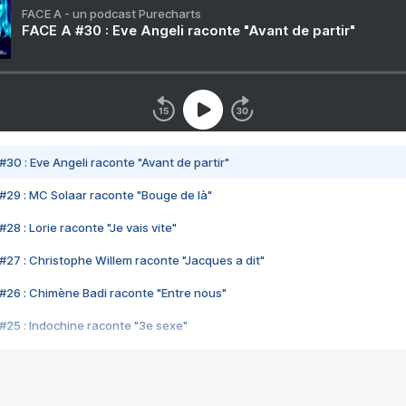
FACE A - un podcast Purecharts
FACE A #30 : Eve Angeli raconte "Avant de partir"
#30 : Eve Angeli raconte "Avant de partir"
#29 : MC Solaar raconte "Bouge de là"
28 : Lorie raconte "Je vais vite"
#27 : Christophe Willem raconte "Jacques a dit"
#26 : Chimène Badi raconte "Entre nous"
#25 : Indochine raconte "3e sexe"
#24 : Zaho raconte "C'est chelou"
#23 : Patrick Bruel raconte "Au café des délices"