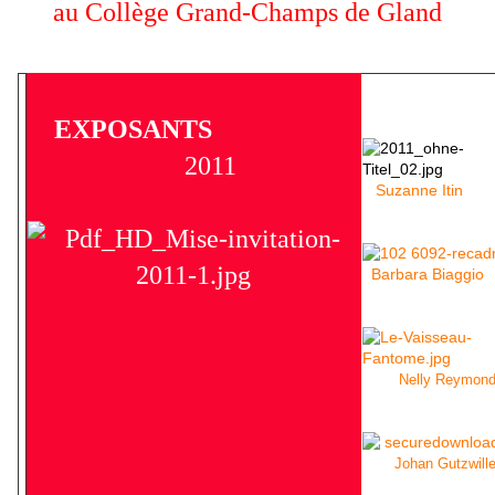
au Collège Grand-Champs de Gland
EXPOSANTS
2011
Suzanne Itin
Barbara Biaggio
Nelly Reymon
Johan Gutzwille