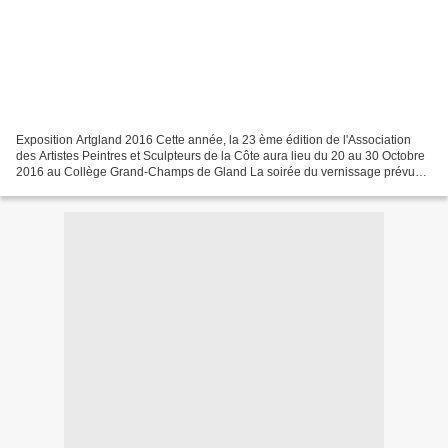
Exposition Artgland 2016 Cette année, la 23 ème édition de l'Association
des Artistes Peintres et Sculpteurs de la Côte aura lieu du 20 au 30 Octobre
2016 au Collège Grand-Champs de Gland La soirée du vernissage prévue
le 20 octobre à partir de 18h Artistes...