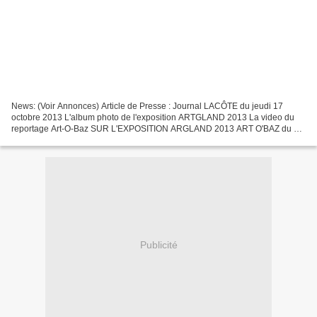
News: (Voir Annonces) Article de Presse : Journal LACÔTE du jeudi 17
octobre 2013 L'album photo de l'exposition ARTGLAND 2013 La video du
reportage Art-O-Baz SUR L'EXPOSITION ARGLAND 2013 ART O'BAZ du 17
octobre 2013 par nyonregiontv Cette année nous...
Publicité