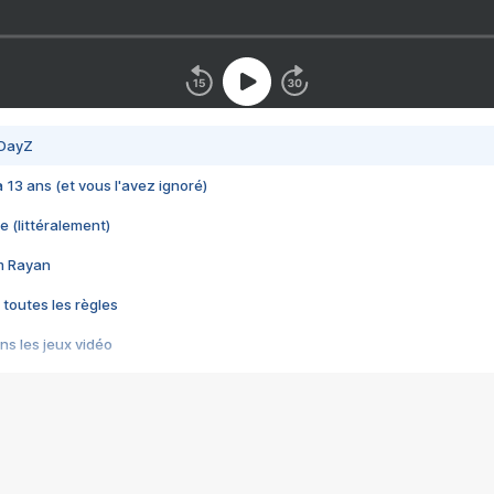
 DayZ
 a 13 ans (et vous l'avez ignoré)
e (littéralement)
im Rayan
 toutes les règles
s les jeux vidéo
us choquant de Rockstar ? - Le scandale BULLY
e plus moche de Steam
du RÊVE tourne au CAUCHEMAR